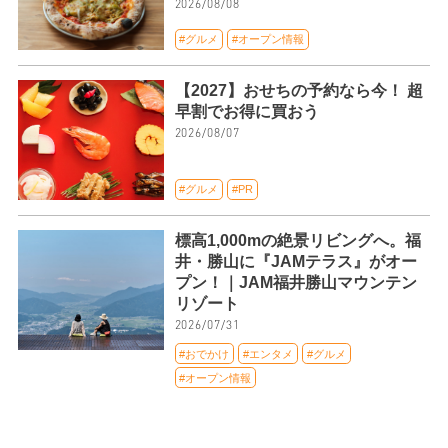
2026/08/08
#グルメ
#オープン情報
【2027】おせちの予約なら今！ 超
早割でお得に買おう
2026/08/07
#グルメ
#PR
標高1,000mの絶景リビングへ。福
井・勝山に『JAMテラス』がオー
プン！｜JAM福井勝山マウンテン
リゾート
2026/07/31
#おでかけ
#エンタメ
#グルメ
#オープン情報