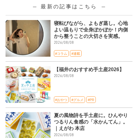
最新の記事はこちら
寝転びながら、よもぎ蒸し。心地
よい温もりで全身ぽかぽか！内側
から整うことの大切さを実感。
2026/08/08
#コラム
#連載
【福井のおすすめ手土産2026】
2026/08/08
#おやつ
#グルメ
#PR
夏の風物詩を手土産に。ひんやり
つるりん食感の「水かんてん」。
｜えがわ 本店
2026/08/08