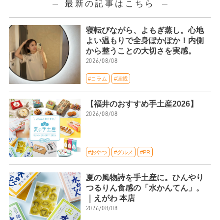
最新の記事はこちら
寝転びながら、よもぎ蒸し。心地
よい温もりで全身ぽかぽか！内側
から整うことの大切さを実感。
2026/08/08
#コラム
#連載
【福井のおすすめ手土産2026】
2026/08/08
#おやつ
#グルメ
#PR
夏の風物詩を手土産に。ひんやり
つるりん食感の「水かんてん」。
｜えがわ 本店
2026/08/08