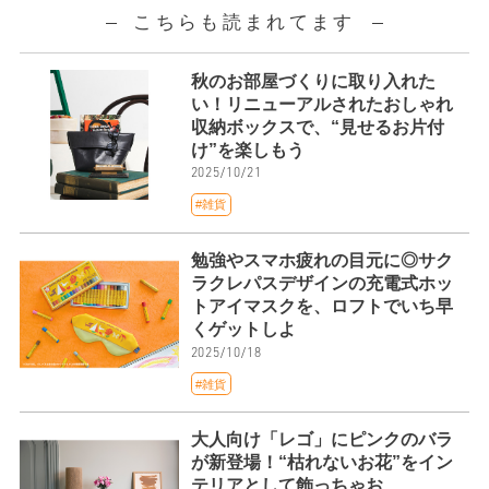
こちらも読まれてます
秋のお部屋づくりに取り入れた
い！リニューアルされたおしゃれ
収納ボックスで、“見せるお片付
け”を楽しもう
2025/10/21
#雑貨
勉強やスマホ疲れの目元に◎サク
ラクレパスデザインの充電式ホッ
トアイマスクを、ロフトでいち早
くゲットしよ
2025/10/18
#雑貨
大人向け「レゴ」にピンクのバラ
が新登場！“枯れないお花”をイン
テリアとして飾っちゃお