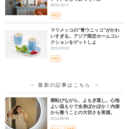
2025/10/11
#雑貨
マリメッコの“青ウニッコ”がかわ
いすぎる。アジア限定ホームコレ
クションをゲットしよ
2025/09/30
#雑貨
最新の記事はこちら
寝転びながら、よもぎ蒸し。心地
よい温もりで全身ぽかぽか！内側
から整うことの大切さを実感。
2026/08/08
#コラム
#連載