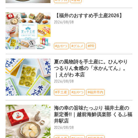
【福井のおすすめ手土産2026】
2026/08/08
#おやつ
#グルメ
#PR
夏の風物詩を手土産に。ひんやり
つるりん食感の「水かんてん」。
｜えがわ 本店
2026/08/08
#手土産
#おやつ
#福井市内
海の幸の旨味たっぷり 福井土産の
新定番!!｜越前海鮮倶楽部 くるふ福
井駅店
2026/08/08