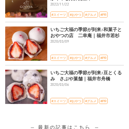
2022/11/22
#スイーツ
#おやつ
#グルメ
#PR
いちご大福の季節が到来♪和菓子と
おやつの店 二幸庵｜福井市若杉
2020/03/09
#スイーツ
#おやつ
#グルメ
#PR
いちご大福の季節が到来♪豆とくる
み さぶや菓舗｜福井市舟橋
2020/03/06
#スイーツ
#おやつ
#グルメ
#PR
最新の記事はこちら