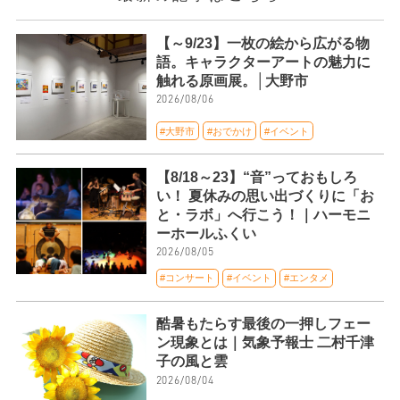
【～9/23】一枚の絵から広がる物
語。キャラクターアートの魅力に
触れる原画展。│大野市
2026/08/06
#大野市
#おでかけ
#イベント
【8/18～23】“音”っておもしろ
い！ 夏休みの思い出づくりに「お
と・ラボ」へ行こう！｜ハーモニ
ーホールふくい
2026/08/05
#コンサート
#イベント
#エンタメ
酷暑もたらす最後の一押しフェー
ン現象とは｜気象予報士 二村千津
子の風と雲
2026/08/04