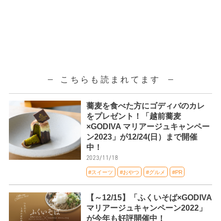
こちらも読まれてます
蕎麦を食べた方にゴディバのカレ
をプレゼント！「越前蕎麦
×GODIVA マリアージュキャンペー
ン2023」が12/24(日）まで開催
中！
2023/11/18
#スイーツ
#おやつ
#グルメ
#PR
【～12/15】「ふくいそば×GODIVA
マリアージュキャンペーン2022」
が今年も好評開催中！