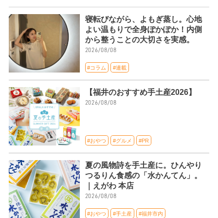
寝転びながら、よもぎ蒸し。心地
よい温もりで全身ぽかぽか！内側
から整うことの大切さを実感。
2026/08/08
#コラム
#連載
【福井のおすすめ手土産2026】
2026/08/08
#おやつ
#グルメ
#PR
夏の風物詩を手土産に。ひんやり
つるりん食感の「水かんてん」。
｜えがわ 本店
2026/08/08
#おやつ
#手土産
#福井市内