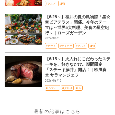
#グルメ
#PR
【6/25～】福井の夏の風物詩「星☆
空ビアテラス」開催。今年のテー
マは～世界5大料理、美食の星空紀
行～｜ローズガーデン
2026/06/15
#デート
#ディナー
#グルメ
#PR
【6/15～】火入れにこだわったステ
ーキを、好きなだけ。期間限定
『ステーキ藤井』開店！｜欧風食
堂 サラマンジェフ
2026/06/12
#イベント
#グルメ
#PR
最新の記事はこちら