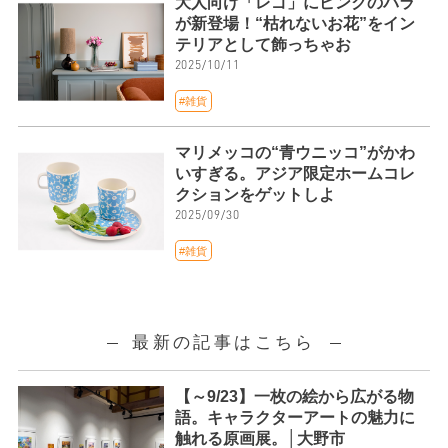
大人向け「レゴ」にピンクのバラ
が新登場！“枯れないお花”をイン
テリアとして飾っちゃお
2025/10/11
#雑貨
マリメッコの“青ウニッコ”がかわ
いすぎる。アジア限定ホームコレ
クションをゲットしよ
2025/09/30
#雑貨
最新の記事はこちら
【～9/23】一枚の絵から広がる物
語。キャラクターアートの魅力に
触れる原画展。│大野市