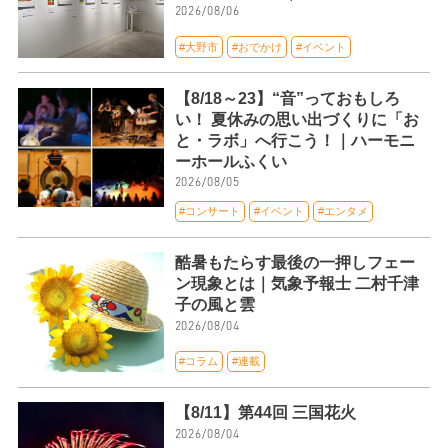
2026/08/06
#大野市
#おでかけ
#イベント
【8/18～23】“音”っておもしろ
い！ 夏休みの思い出づくりに「お
と・ラボ」へ行こう！｜ハーモニ
ーホールふくい
2026/08/05
#コンサート
#イベント
#エンタメ
酷暑もたらす最後の一押しフェー
ン現象とは｜気象予報士 二村千津
子の風と雲
2026/08/04
#コラム
#連載
【8/11】第44回 三国花火
2026/08/04