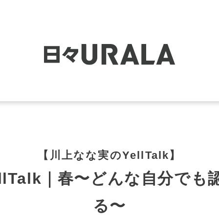
【川上なな実のYellTalk】
llTalk｜春〜どんな自分で
る〜