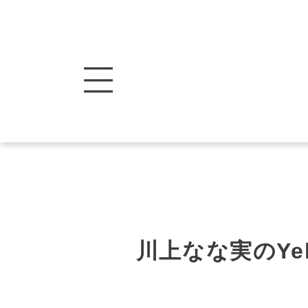
川上なな実のYe