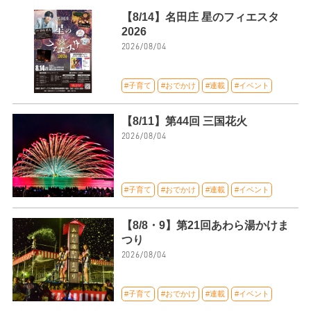
【8/14】名田庄 星のフィエスタ
2026
2026/08/04
#子育て
#おでかけ
#連載
#イベント
【8/11】第44回 三国花火
2026/08/04
#子育て
#おでかけ
#連載
#イベント
【8/8・9】第21回あわら湯かけま
つり
2026/08/04
#子育て
#おでかけ
#連載
#イベント