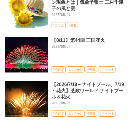
ン現象とは｜気象予報士 二村千津
子の風と雲
2026/08/04
#コラム
#連載
【8/11】第44回 三国花火
2026/08/04
#子育て
#おでかけ
#連載
#イベント
【2026/7/18～ナイトプール、7/19
～花火】芝政ワールド ナイトプー
ル＆花火
2026/08/04
#子育て
#おでかけ
#連載
#イベント