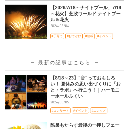
【2026/7/18～ナイトプール、7/19
～花火】芝政ワールド ナイトプー
ル＆花火
2026/08/04
#子育て
#おでかけ
#連載
#イベント
最新の記事はこちら
【8/18～23】“音”っておもしろ
い！ 夏休みの思い出づくりに「お
と・ラボ」へ行こう！｜ハーモニ
ーホールふくい
2026/08/05
#コンサート
#イベント
#エンタメ
酷暑もたらす最後の一押しフェー