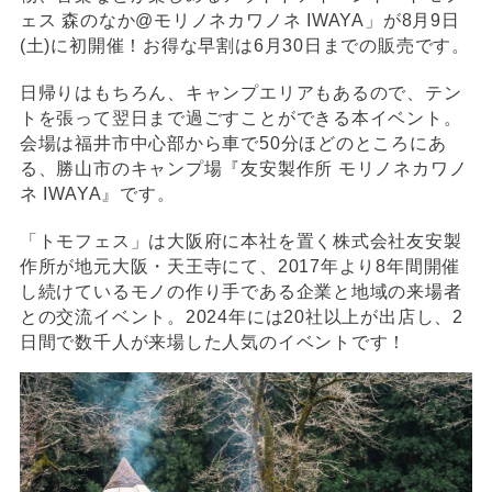
ェス 森のなか@モリノネカワノネ IWAYA」が8月9日
(土)に初開催！お得な早割は6月30日までの販売です。
日帰りはもちろん、キャンプエリアもあるので、テン
トを張って翌日まで過ごすことができる本イベント。
会場は福井市中心部から車で50分ほどのところにあ
る、勝山市のキャンプ場『友安製作所 モリノネカワノ
ネ IWAYA』です。
「トモフェス」は大阪府に本社を置く株式会社友安製
作所が地元大阪・天王寺にて、2017年より8年間開催
し続けているモノの作り手である企業と地域の来場者
との交流イベント。2024年には20社以上が出店し、2
日間で数千人が来場した人気のイベントです！