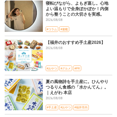
寝転びながら、よもぎ蒸し。心地
よい温もりで全身ぽかぽか！内側
から整うことの大切さを実感。
2026/08/08
#コラム
#連載
【福井のおすすめ手土産2026】
2026/08/08
#おやつ
#グルメ
#PR
夏の風物詩を手土産に。ひんやり
つるりん食感の「水かんてん」。
｜えがわ 本店
2026/08/08
#手土産
#おやつ
#福井市内