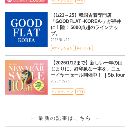
#ファッション
#PR
【1/23～25】韓国古着専門店
「GOODFLAT -KOREA-」が福井
に上陸！ 5000点超のラインナッ
プ。
2026/01/22
#ファッション
#イベント
【2026/1/12まで】新しい一年のは
じまりに、好印象な一本を。ニュ
ーイヤーセール開催中！ ｜Six four
2025/12/26
#ファッション
#PR
最新の記事はこちら