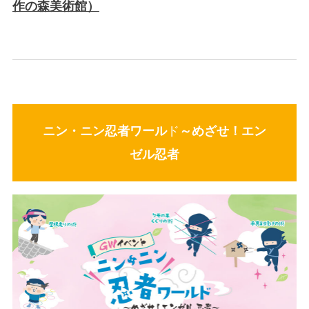
作の森美術館）
ニン・ニン忍者ワール
ド
～めざせ！エン
ゼル忍者