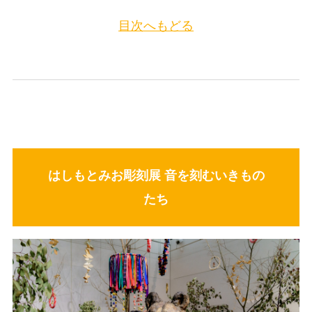
目次へもどる
はしもとみお彫刻展 音を刻むいきもの
たち