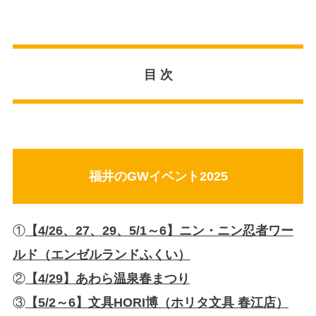
目 次
福井のGWイベント2025
①
【4/26、27、29、5/1～6】
ニン・ニン忍者ワー
ルド（エンゼルランドふくい）
②
【4/29】
あわら温泉春まつり
③
【5/2～6】
文具HORI博（ホリタ文具 春江店）