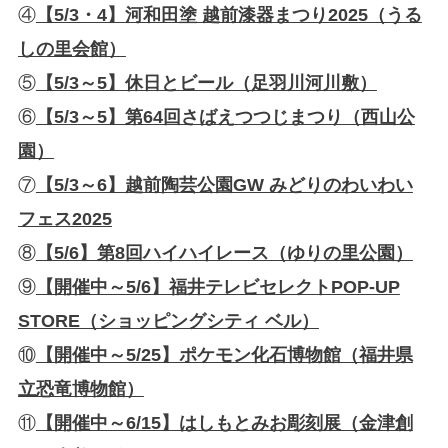
④
【5/3・4】
河和田塗 越前漆器まつり2025（うる
しの里会館）
⑤
【5/3～5】休日とビール（足羽川河川敷）
⑥
【5/3～5】第64回さばえつつじまつり（西山公
園）
⑦
【5/3～6】越前陶芸公園GW みどりのわいわい
フェス2025
⑧
【5/6】第8回ハイハイレース（ゆりの里公園）
⑨
【開催中～5/6】福井テレビセレクトPOP-UP
STORE（ショッピングシティ ベル）
⑩
【開催中～5/25】ポケモン化石博物館（福井県
立恐竜博物館）
⑪
【開催中～6/15】はしもとみお彫刻展（金津創