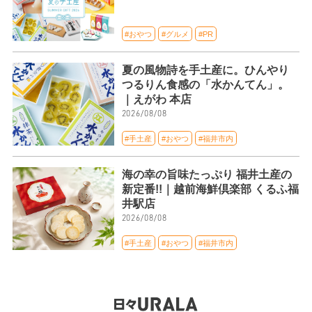
#おやつ
#グルメ
#PR
夏の風物詩を手土産に。ひんやり
つるりん食感の「水かんてん」。
｜えがわ 本店
2026/08/08
#手土産
#おやつ
#福井市内
海の幸の旨味たっぷり 福井土産の
新定番!!｜越前海鮮倶楽部 くるふ福
井駅店
2026/08/08
#手土産
#おやつ
#福井市内