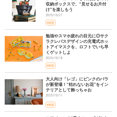
収納ボックスで、“見せるお片付
け”を楽しもう
2025/10/21
#雑貨
勉強やスマホ疲れの目元に◎サク
ラクレパスデザインの充電式ホッ
トアイマスクを、ロフトでいち早
くゲットしよ
2025/10/18
#雑貨
大人向け「レゴ」にピンクのバラ
が新登場！“枯れないお花”をイン
テリアとして飾っちゃお
2025/10/11
#雑貨