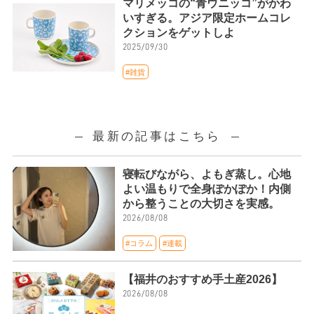
マリメッコの“青ウニッコ”がかわ
いすぎる。アジア限定ホームコレ
クションをゲットしよ
2025/09/30
#雑貨
最新の記事はこちら
寝転びながら、よもぎ蒸し。心地
よい温もりで全身ぽかぽか！内側
から整うことの大切さを実感。
2026/08/08
#コラム
#連載
【福井のおすすめ手土産2026】
2026/08/08