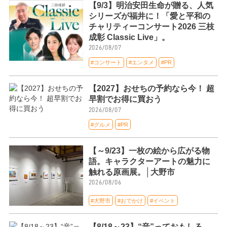
【9/3】明治安田生命が贈る、人気
シリーズが福井に！「愛と平和の
チャリティーコンサート2026 三枝
成彰 Classic Live」。
2026/08/07
#コンサート
#エンタメ
#PR
【2027】おせちの予約なら今！ 超
早割でお得に買おう
2026/08/07
#グルメ
#PR
【～9/23】一枚の絵から広がる物
語。キャラクターアートの魅力に
触れる原画展。│大野市
2026/08/06
#大野市
#おでかけ
#イベント
【8/18～23】“音”っておもしろ