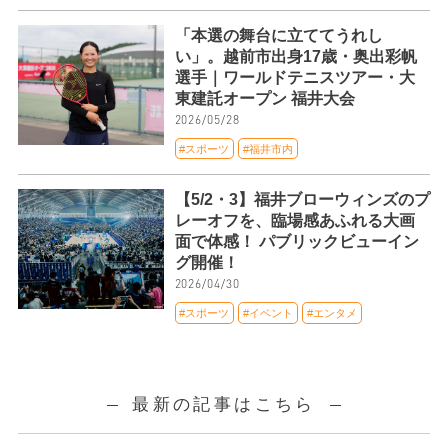
「本選の舞台に立ててうれし
い」。越前市出身17歳・奥出彩帆
選手｜ワールドテニスツアー・大
東建託オープン 福井大会
2026/05/28
#スポーツ
#福井市内
【5/2・3】福井ブローウィンズのプ
レーオフを、臨場感あふれる大画
面で体感！ パブリックビューイン
グ開催！
2026/04/30
#スポーツ
#イベント
#エンタメ
最新の記事はこちら