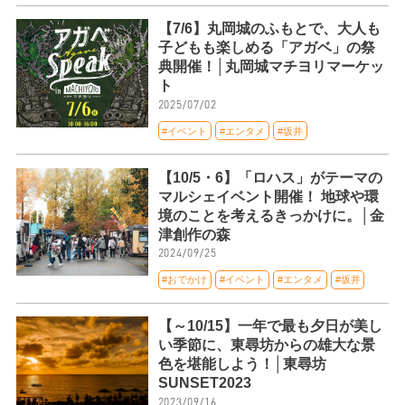
【7/6】丸岡城のふもとで、大人も
子どもも楽しめる「アガベ」の祭
典開催！│丸岡城マチヨリマーケッ
ト
2025/07/02
#イベント
#エンタメ
#坂井
【10/5・6】「ロハス」がテーマの
マルシェイベント開催！ 地球や環
境のことを考えるきっかけに。│金
津創作の森
2024/09/25
#おでかけ
#イベント
#エンタメ
#坂井
【～10/15】一年で最も夕日が美し
い季節に、東尋坊からの雄大な景
色を堪能しよう！│東尋坊
SUNSET2023
2023/09/16