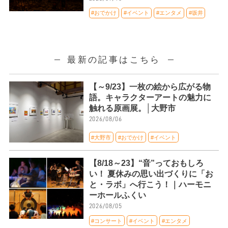
#おでかけ
#イベント
#エンタメ
#坂井
最新の記事はこちら
【～9/23】一枚の絵から広がる物
語。キャラクターアートの魅力に
触れる原画展。│大野市
2026/08/06
#大野市
#おでかけ
#イベント
【8/18～23】“音”っておもしろ
い！ 夏休みの思い出づくりに「お
と・ラボ」へ行こう！｜ハーモニ
ーホールふくい
2026/08/05
#コンサート
#イベント
#エンタメ