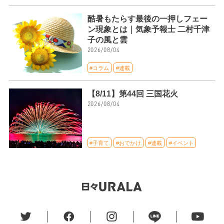
酷暑もたらす最後の一押しフェー
ン現象とは｜気象予報士 二村千津
子の風と雲
2026/08/04
#コラム
#連載
【8/11】第44回 三国花火
2026/08/04
#子育て
#おでかけ
#連載
#イベント