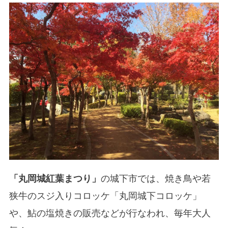
「丸岡城紅葉まつり」
の城下市では、焼き鳥や若
狭牛のスジ入りコロッケ「丸岡城下コロッケ」
や、鮎の塩焼きの販売などが行なわれ、毎年大人