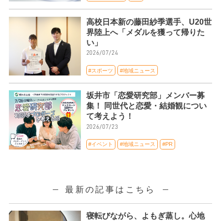
高校日本新の藤田紗季選手、U20世
界陸上へ「メダルを獲って帰りた
い」
2026/07/24
#スポーツ
#地域ニュース
坂井市「恋愛研究部」メンバー募
集！ 同世代と恋愛・結婚観につい
て考えよう！
2026/07/23
#イベント
#地域ニュース
#PR
最新の記事はこちら
寝転びながら、よもぎ蒸し。心地