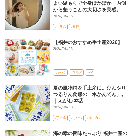
よい温もりで全身ぽかぽか！内側
から整うことの大切さを実感。
2026/08/08
#コラム
#連載
【福井のおすすめ手土産2026】
2026/08/08
#おやつ
#グルメ
#PR
夏の風物詩を手土産に。ひんやり
つるりん食感の「水かんてん」。
｜えがわ 本店
2026/08/08
#手土産
#おやつ
#福井市内
海の幸の旨味たっぷり 福井土産の