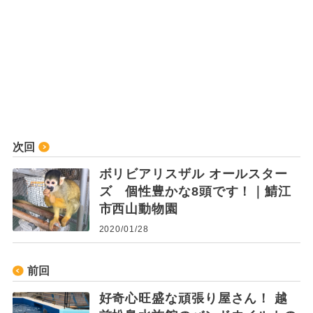
次回
ボリビアリスザル オールスター
ズ 個性豊かな8頭です！｜鯖江
市西山動物園
2020/01/28
前回
好奇心旺盛な頑張り屋さん！ 越