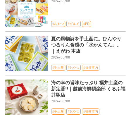
2026/08/08
#おやつ
#グルメ
#PR
夏の風物詩を手土産に。ひんやり
つるりん食感の「水かんてん」。
｜えがわ 本店
2026/08/08
#手土産
#おやつ
#福井市内
海の幸の旨味たっぷり 福井土産の
新定番!!｜越前海鮮倶楽部 くるふ福
井駅店
2026/08/08
#手土産
#おやつ
#福井市内