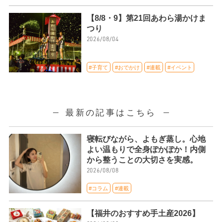
【8/8・9】第21回あわら湯かけま
つり
2026/08/04
#子育て
#おでかけ
#連載
#イベント
最新の記事はこちら
寝転びながら、よもぎ蒸し。心地
よい温もりで全身ぽかぽか！内側
から整うことの大切さを実感。
2026/08/08
#コラム
#連載
【福井のおすすめ手土産2026】