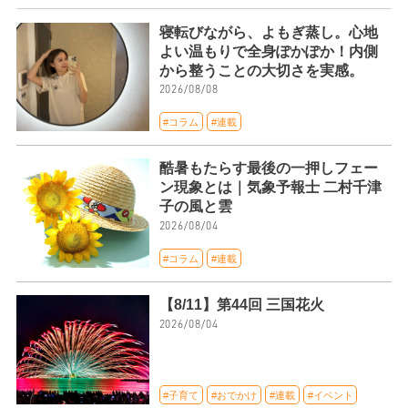
寝転びながら、よもぎ蒸し。心地
よい温もりで全身ぽかぽか！内側
から整うことの大切さを実感。
2026/08/08
#コラム
#連載
酷暑もたらす最後の一押しフェー
ン現象とは｜気象予報士 二村千津
子の風と雲
2026/08/04
#コラム
#連載
【8/11】第44回 三国花火
2026/08/04
#子育て
#おでかけ
#連載
#イベント