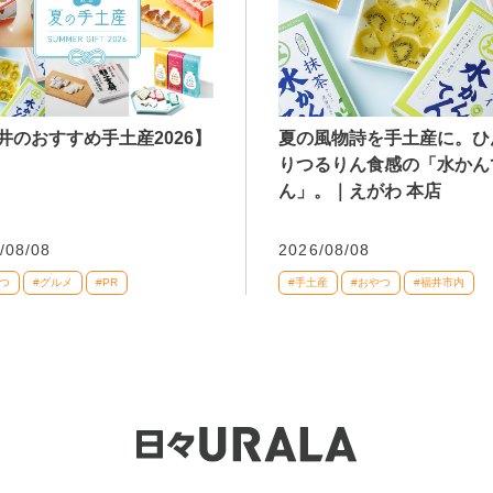
井のおすすめ手土産2026】
夏の風物詩を手土産に。ひ
りつるりん食感の「水かん
ん」。｜えがわ 本店
/08/08
2026/08/08
つ
#グルメ
#PR
#手土産
#おやつ
#福井市内