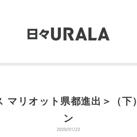
ス マリオット県都進出＞（下
ン
2020/01/23