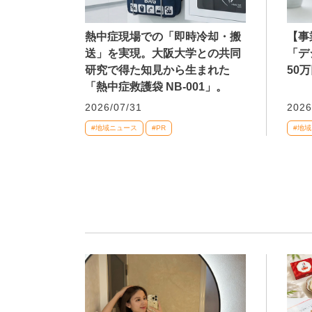
熱中症現場での「即時冷却・搬
【事
送」を実現。大阪大学との共同
「デ
研究で得た知見から生まれた
50
「熱中症救護袋 NB-001」。
2026/07/31
2026
#地域ニュース
#PR
#地