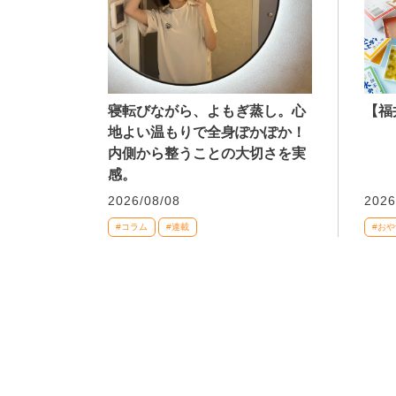
寝転びながら、よもぎ蒸し。心
【福
地よい温もりで全身ぽかぽか！
内側から整うことの大切さを実
感。
2026/08/08
2026
#コラム
#連載
#おや