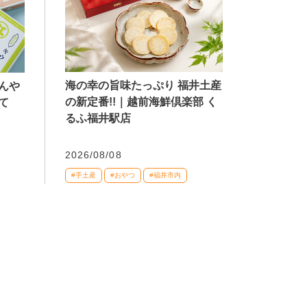
海の幸の旨味たっぷり 福井土産
んや
の新定番!!｜越前海鮮倶楽部 く
て
るふ福井駅店
2026/08/08
#手土産
#おやつ
#福井市内