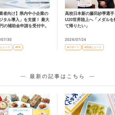
業者向け】県内中小企業の
高校日本新の藤田紗季選手
ジタル導入」を支援！ 最大
U20世界陸上へ「メダルを
万円の補助金申請を受付中。
て帰りたい」
/07/30
2026/07/24
域ニュース
#PR
#スポーツ
#地域ニュース
最新の記事はこちら