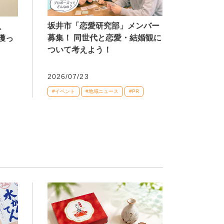
坂井市「恋愛研究部」メンバー
、
募集！ 同世代と恋愛・結婚観に
獲っ
ついて考えよう！
2026/07/23
#イベント
#地域ニュース
#PR