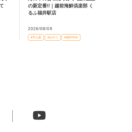
の新定番!!｜越前海鮮倶楽部 く
て
るふ福井駅店
2026/08/08
#手土産
#おやつ
#福井市内