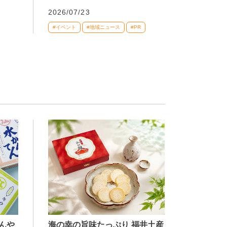
2026/07/23
#イベント
#地域ニュース
#PR
海の幸の旨味たっぷり 福井土産
んや