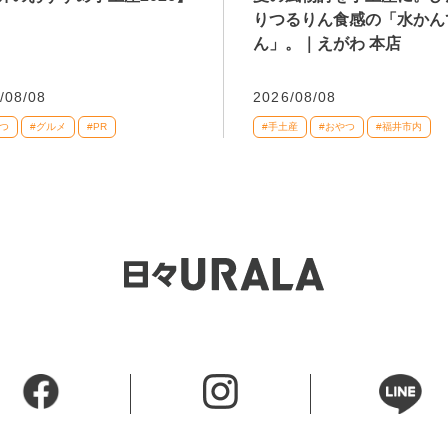
りつるりん食感の「水かん
ん」。｜えがわ 本店
/08/08
2026/08/08
つ
#グルメ
#PR
#手土産
#おやつ
#福井市内