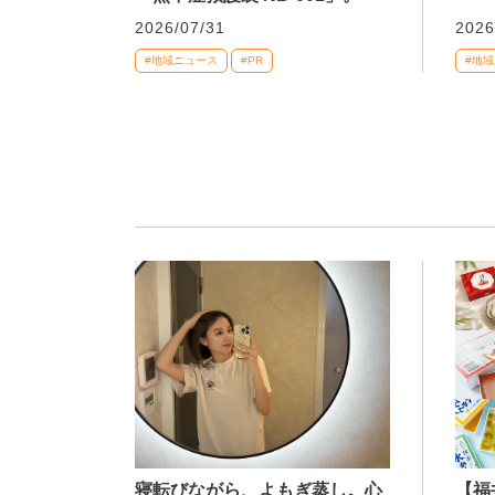
2026/07/31
2026
#地域ニュース
#PR
#地
寝転びながら、よもぎ蒸し。心
【福