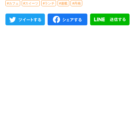
#カフェ
#スイーツ
#ランチ
#連載
#丹南