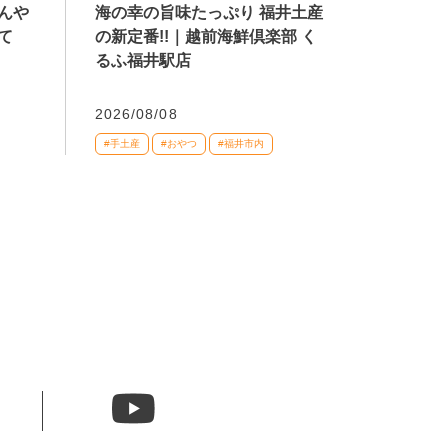
海の幸の旨味たっぷり 福井土産
んや
の新定番!!｜越前海鮮倶楽部 く
て
るふ福井駅店
2026/08/08
#手土産
#おやつ
#福井市内