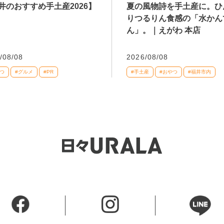
井のおすすめ手土産2026】
夏の風物詩を手土産に。ひ
りつるりん食感の「水かん
ん」。｜えがわ 本店
/08/08
2026/08/08
つ
#グルメ
#PR
#手土産
#おやつ
#福井市内