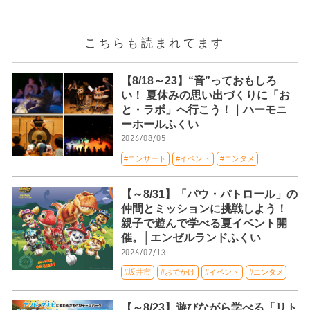
こちらも読まれてます
【8/18～23】“音”っておもしろ
い！ 夏休みの思い出づくりに「お
と・ラボ」へ行こう！｜ハーモニ
ーホールふくい
2026/08/05
#コンサート
#イベント
#エンタメ
【～8/31】「パウ・パトロール」の
仲間とミッションに挑戦しよう！
親子で遊んで学べる夏イベント開
催。│エンゼルランドふくい
2026/07/13
#坂井市
#おでかけ
#イベント
#エンタメ
【～8/23】遊びながら学べる「リト