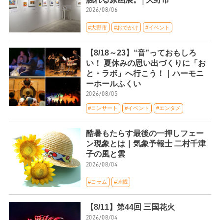
2026/08/06
#大野市
#おでかけ
#イベント
【8/18～23】“音”っておもしろ
い！ 夏休みの思い出づくりに「お
と・ラボ」へ行こう！｜ハーモニ
ーホールふくい
2026/08/05
#コンサート
#イベント
#エンタメ
酷暑もたらす最後の一押しフェー
ン現象とは｜気象予報士 二村千津
子の風と雲
2026/08/04
#コラム
#連載
【8/11】第44回 三国花火
2026/08/04