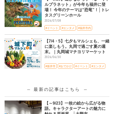
ルプラネット」が今年も福井に登
場！ 今年のテーマは“恐竜”！│トレ
タスグリーンホール
2026/07/08
#イベント
#エンタメ
#福井市内
【7/4・5】七夕もマルシェも、一緒
に楽しもう。丸岡で過ごす夏の週
末。｜丸岡城マチヨリマーケット
2026/06/30
#坂井市
#おでかけ
#イベント
#エンタメ
最新の記事はこちら
【～9/23】一枚の絵から広がる物
語。キャラクターアートの魅力に
触れる原画展。│大野市