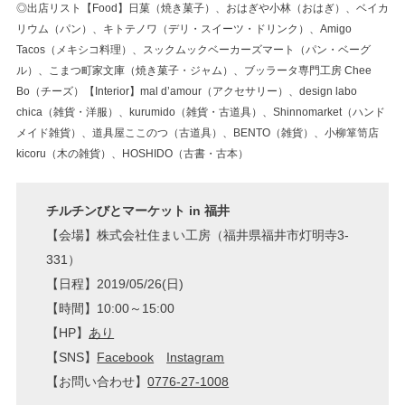
◎出店リスト【Food】日菓（焼き菓子）、おはぎや小林（おはぎ）、ベイカ
リウム（パン）、キトテノワ（デリ・スイーツ・ドリンク）、Amigo
Tacos（メキシコ料理）、スックムックベーカーズマート（パン・ベーグ
ル）、こまつ町家文庫（焼き菓子・ジャム）、ブッラータ専門工房 Chee
Bo（チーズ）【Interior】mal d’amour（アクセサリー）、design labo
chica（雑貨・洋服）、kurumido（雑貨・古道具）、Shinnomarket（ハンド
メイド雑貨）、道具屋ここのつ（古道具）、BENTO（雑貨）、小柳箪笥店
kicoru（木の雑貨）、HOSHIDO（古書・古本）
チルチンびとマーケット in 福井
【会場】株式会社住まい工房（福井県福井市灯明寺3-
331）
【日程】2019/05/26(日)
【時間】10:00～15:00
【HP】
あり
【SNS】
Facebook
Instagram
【お問い合わせ】
0776-27-1008