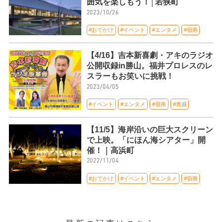
囲気を楽しもう！│若狭町
2023/10/26
#おでかけ
#イベント
#エンタメ
#嶺南
【4/16】吉本新喜劇・アキのラジオ
公開収録in勝山。福井プロレスのレ
スラーもお笑いに挑戦！
2023/04/05
#イベント
#エンタメ
#嶺南
#奥越
【11/5】海岸沿いの巨大スクリーン
で上映。「にほん海シアター」開
催！｜高浜町
2022/11/04
#おでかけ
#イベント
#エンタメ
#嶺南