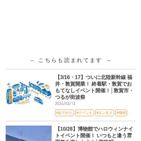
こちらも読まれてます
【3/16・17】ついに北陸新幹線 福
井・敦賀開業！ 終着駅・敦賀でお
もてなしイベント開催！│敦賀市・
つるが街波祭
2024/03/13
#おでかけ
#イベント
#エンタメ
#嶺南
【10/28】博物館でハロウィンナイ
トイベント開催！ いつもと違う雰