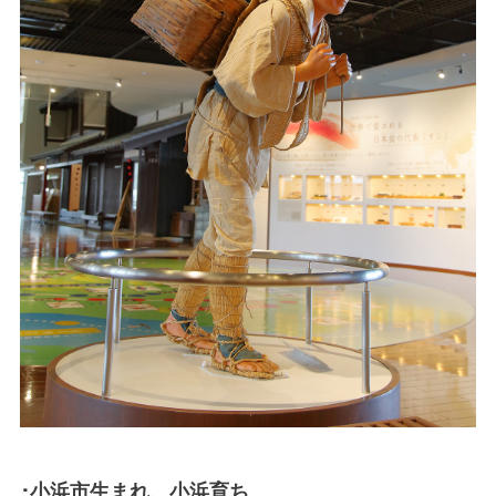
･小浜市生まれ、小浜育ち