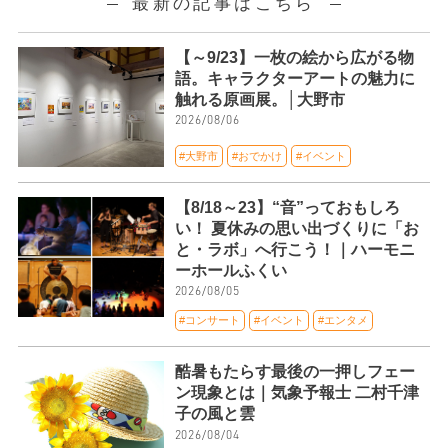
最新の記事はこちら
【～9/23】一枚の絵から広がる物
語。キャラクターアートの魅力に
触れる原画展。│大野市
2026/08/06
#大野市
#おでかけ
#イベント
【8/18～23】“音”っておもしろ
い！ 夏休みの思い出づくりに「お
と・ラボ」へ行こう！｜ハーモニ
ーホールふくい
2026/08/05
#コンサート
#イベント
#エンタメ
酷暑もたらす最後の一押しフェー
ン現象とは｜気象予報士 二村千津
子の風と雲
2026/08/04