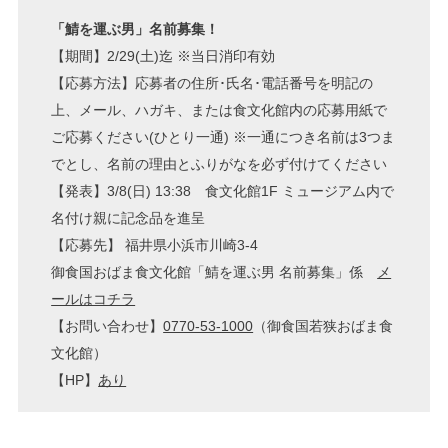
「鯖を運ぶ男」名前募集！
【期間】2/29(土)迄 ※当日消印有効
【応募方法】応募者の住所･氏名･電話番号を明記の
上、メール、ハガキ、または食文化館内の応募用紙で
ご応募ください(ひとり一通) ※一通につき名前は3つま
でとし、名前の理由とふりがなを必ず付けてください
【発表】3/8(日) 13:38 食文化館1F ミュージアム内で
名付け親に記念品を進呈
【応募先】 福井県小浜市川崎3-4
御食国おばま食文化館「鯖を運ぶ男 名前募集」係
メ
ールはコチラ
【お問い合わせ】
0770-53-1000
（御食国若狭おばま食
文化館）
【HP】
あり