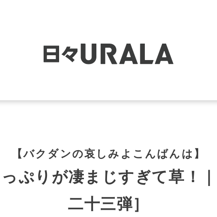
【バクダンの哀しみよこんばんは】
カっぷりが凄まじすぎて草！｜
二十三弾］