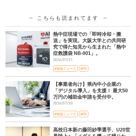
こちらも読まれてます
熱中症現場での「即時冷却・搬
送」を実現。大阪大学との共同研
究で得た知見から生まれた「熱中
症救護袋 NB-001」。
2026/07/31
#地域ニュース
#PR
【事業者向け】県内中小企業の
「デジタル導入」を支援！ 最大50
万円の補助金申請を受付中。
2026/07/30
#地域ニュース
#PR
高校日本新の藤田紗季選手、U20世