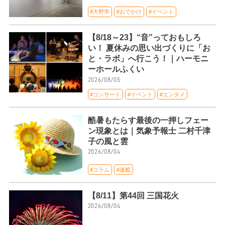
#大野市
#おでかけ
#イベント
【8/18～23】“音”っておもしろ
い！ 夏休みの思い出づくりに「お
と・ラボ」へ行こう！｜ハーモニ
ーホールふくい
2026/08/05
#コンサート
#イベント
#エンタメ
酷暑もたらす最後の一押しフェー
ン現象とは｜気象予報士 二村千津
子の風と雲
2026/08/04
#コラム
#連載
【8/11】第44回 三国花火
2026/08/04