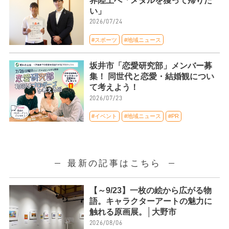
界陸上へ「メダルを獲って帰りた
い」
2026/07/24
#スポーツ
#地域ニュース
坂井市「恋愛研究部」メンバー募
集！ 同世代と恋愛・結婚観につい
て考えよう！
2026/07/23
#イベント
#地域ニュース
#PR
最新の記事はこちら
【～9/23】一枚の絵から広がる物
語。キャラクターアートの魅力に
触れる原画展。│大野市
2026/08/06