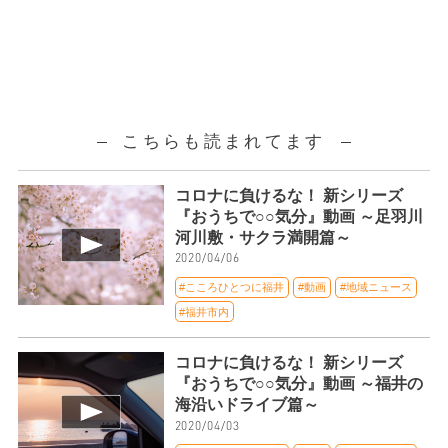
こちらも読まれてます
コロナに負けるな！ 新シリーズ
『おうちで○○気分』動画 ～足羽川
河川敷・サクラ満開篇～
2020/04/06
#こころひとつに福井
#動画
#地域ニュース
#福井市内
コロナに負けるな！ 新シリーズ
『おうちで○○気分』動画 ～福井の
海沿いドライブ篇～
2020/04/03