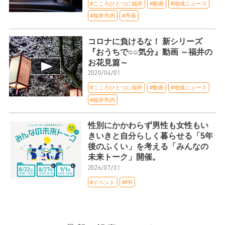
#こころひとつに福井
#動画
#地域ニュース
#福井市内
#丹南
コロナに負けるな！ 新シリーズ
『おうちで○○気分』動画 ～福井の
お花見篇～
2020/04/01
#こころひとつに福井
#動画
#地域ニュース
#福井市内
性別にかかわらず男性も女性もい
きいきと自分らしく暮らせる「5年
後のふくい」を考える「みんなの
未来トーク」開催。
2026/07/31
#イベント
#PR