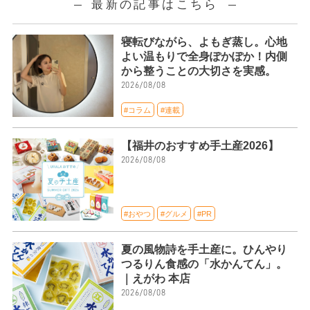
最新の記事はこちら
寝転びながら、よもぎ蒸し。心地
よい温もりで全身ぽかぽか！内側
から整うことの大切さを実感。
2026/08/08
#コラム
#連載
【福井のおすすめ手土産2026】
2026/08/08
#おやつ
#グルメ
#PR
夏の風物詩を手土産に。ひんやり
つるりん食感の「水かんてん」。
｜えがわ 本店
2026/08/08