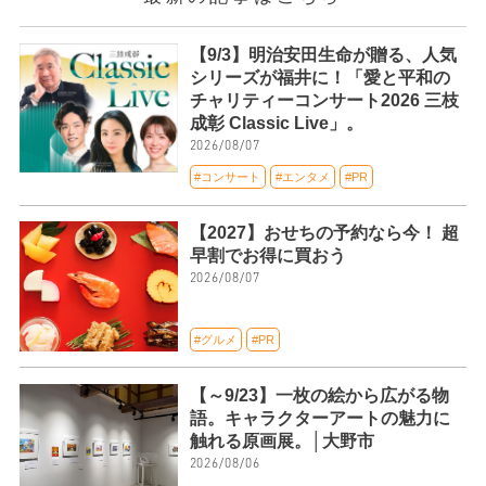
【9/3】明治安田生命が贈る、人気
シリーズが福井に！「愛と平和の
チャリティーコンサート2026 三枝
成彰 Classic Live」。
2026/08/07
#コンサート
#エンタメ
#PR
【2027】おせちの予約なら今！ 超
早割でお得に買おう
2026/08/07
#グルメ
#PR
【～9/23】一枚の絵から広がる物
語。キャラクターアートの魅力に
触れる原画展。│大野市
2026/08/06