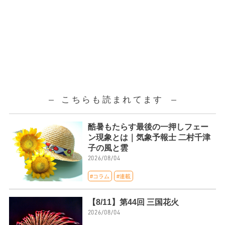
こちらも読まれてます
酷暑もたらす最後の一押しフェー
ン現象とは｜気象予報士 二村千津
子の風と雲
2026/08/04
#コラム
#連載
【8/11】第44回 三国花火
2026/08/04