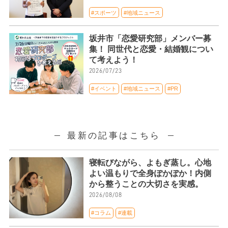
#スポーツ
#地域ニュース
坂井市「恋愛研究部」メンバー募
集！ 同世代と恋愛・結婚観につい
て考えよう！
2026/07/23
#イベント
#地域ニュース
#PR
最新の記事はこちら
寝転びながら、よもぎ蒸し。心地
よい温もりで全身ぽかぽか！内側
から整うことの大切さを実感。
2026/08/08
#コラム
#連載