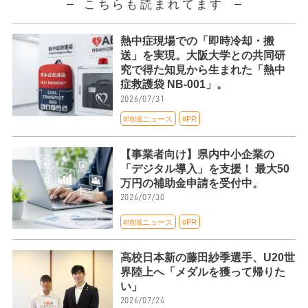
こちらも読まれてます
熱中症現場での「即時冷却・搬
送」を実現。大阪大学との共同研
究で得た知見から生まれた「熱中
症救護袋 NB-001」。
2026/07/31
#地域ニュース
#PR
【事業者向け】県内中小企業の
「デジタル導入」を支援！ 最大50
万円の補助金申請を受付中。
2026/07/30
#地域ニュース
#PR
高校日本新の藤田紗季選手、U20世
界陸上へ「メダルを獲って帰りた
い」
2026/07/24