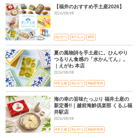
【福井のおすすめ手土産2026】
2026/08/08
#おやつ
#グルメ
#PR
夏の風物詩を手土産に。ひんやり
つるりん食感の「水かんてん」。
｜えがわ 本店
2026/08/08
#手土産
#おやつ
#福井市内
海の幸の旨味たっぷり 福井土産の
新定番!!｜越前海鮮倶楽部 くるふ福
井駅店
2026/08/08
#手土産
#おやつ
#福井市内