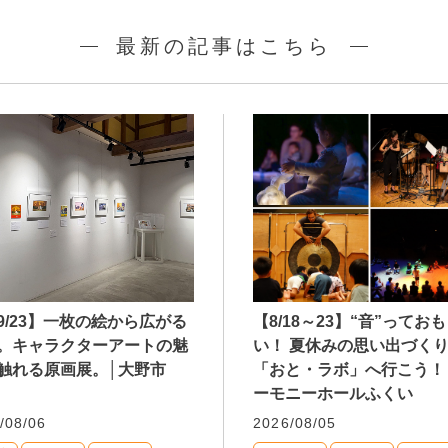
最新の記事はこちら
9/23】一枚の絵から広がる
【8/18～23】“音”ってお
。キャラクターアートの魅
い！ 夏休みの思い出づく
触れる原画展。│大野市
「おと・ラボ」へ行こう！
ーモニーホールふくい
/08/06
2026/08/05