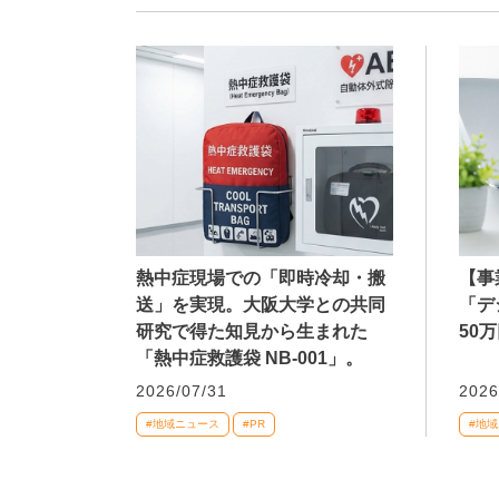
熱中症現場での「即時冷却・搬
【事
送」を実現。大阪大学との共同
「デ
研究で得た知見から生まれた
50
「熱中症救護袋 NB-001」。
2026/07/31
2026
#地域ニュース
#PR
#地