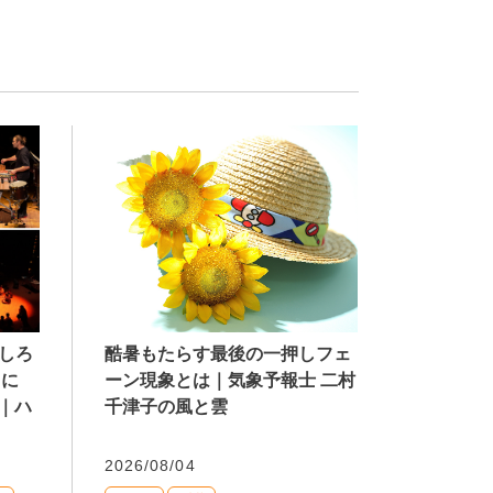
酷暑もたらす最後の一押しフェ
もしろ
ーン現象とは｜気象予報士 二村
りに
千津子の風と雲
｜ハ
2026/08/04