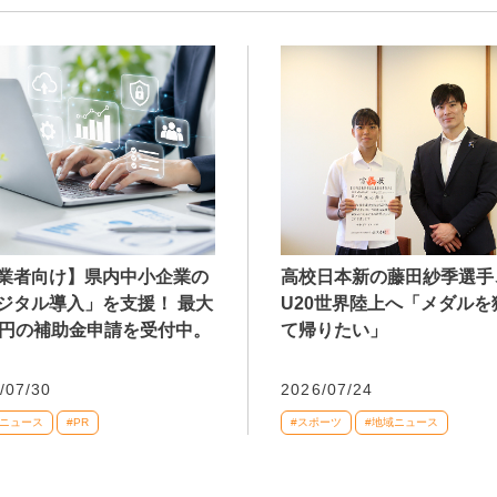
業者向け】県内中小企業の
高校日本新の藤田紗季選手
ジタル導入」を支援！ 最大
U20世界陸上へ「メダルを
万円の補助金申請を受付中。
て帰りたい」
/07/30
2026/07/24
域ニュース
#PR
#スポーツ
#地域ニュース