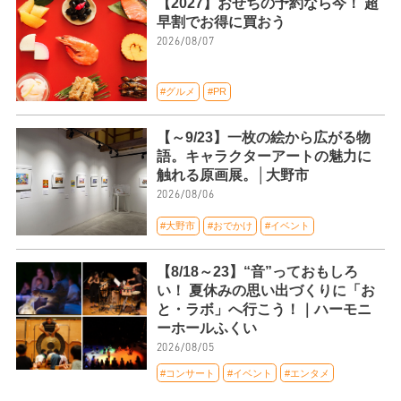
【2027】おせちの予約なら今！ 超
早割でお得に買おう
2026/08/07
#グルメ
#PR
【～9/23】一枚の絵から広がる物
語。キャラクターアートの魅力に
触れる原画展。│大野市
2026/08/06
#大野市
#おでかけ
#イベント
【8/18～23】“音”っておもしろ
い！ 夏休みの思い出づくりに「お
と・ラボ」へ行こう！｜ハーモニ
ーホールふくい
2026/08/05
#コンサート
#イベント
#エンタメ