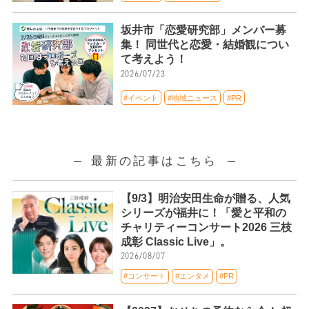
坂井市「恋愛研究部」メンバー募
集！ 同世代と恋愛・結婚観につい
て考えよう！
2026/07/23
#イベント
#地域ニュース
#PR
最新の記事はこちら
【9/3】明治安田生命が贈る、人気
シリーズが福井に！「愛と平和の
チャリティーコンサート2026 三枝
成彰 Classic Live」。
2026/08/07
#コンサート
#エンタメ
#PR