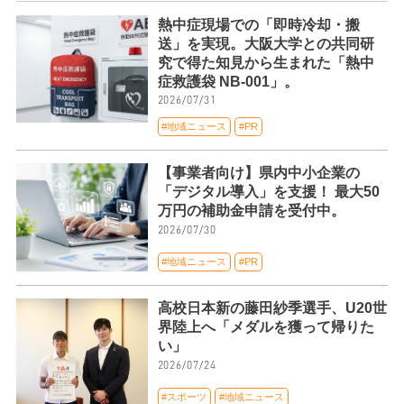
熱中症現場での「即時冷却・搬
送」を実現。大阪大学との共同研
究で得た知見から生まれた「熱中
症救護袋 NB-001」。
2026/07/31
#地域ニュース
#PR
【事業者向け】県内中小企業の
「デジタル導入」を支援！ 最大50
万円の補助金申請を受付中。
2026/07/30
#地域ニュース
#PR
高校日本新の藤田紗季選手、U20世
界陸上へ「メダルを獲って帰りた
い」
2026/07/24
#スポーツ
#地域ニュース