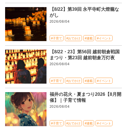
【8/22】第39回 永平寺町大燈籠な
がし
2026/08/04
#子育て
#おでかけ
#連載
#イベント
【8/22・23】第56回 越前朝倉戦国
まつり・第23回 越前朝倉万灯夜
2026/08/04
#子育て
#おでかけ
#連載
#イベント
福井の花火・夏まつり2026【8月開
催】｜子育て情報
2026/08/04
#子育て
#おでかけ
#連載
#イベント