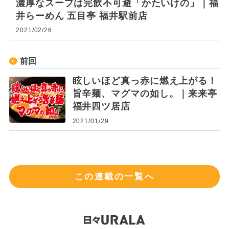
濃厚なスープは完飲不可避「かたいけの」｜福
井らーめん 五目亭 福井駅前店
2021/02/26
前回
眩しいほど真っ赤に燃え上がる！
旨辛麺、マグマの如し。｜来来亭
福井四ツ居店
2021/01/29
この連載の一覧へ