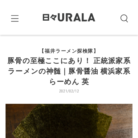
【福井ラーメン探検隊】
豚骨の至極ここにあり！ 正統派家系
ラーメンの神髄｜豚骨醤油 横浜家系
らーめん 英
2021/02/12