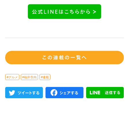
#グルメ
#福井市内
#連載