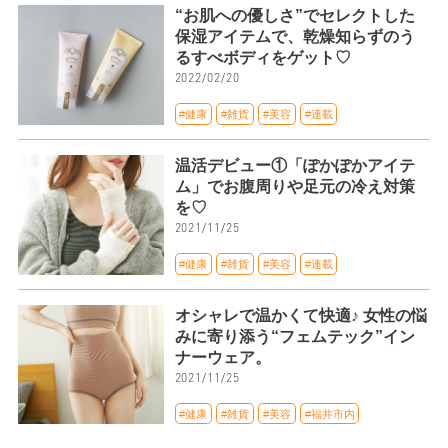
“お肌への優しさ”でセレクトした
保湿アイテムで、乾燥知らずのう
るすべボディをゲット♡
2022/02/20
#健康
#雑貨
#美容
#連載
温活デビュー①「ぽかぽかアイテ
ム」でお腹周りや足元の冷え対策
を♡
2021/11/25
#健康
#雑貨
#美容
#連載
オシャレで温かくて快適♪ 女性の悩
みに寄り添う“フェムテック”イン
ナーウェア。
2021/11/25
#健康
#雑貨
#美容
#福井市内