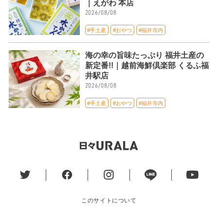
｜えがわ 本店
2026/08/08
#手土産
#おやつ
#福井市内
海の幸の旨味たっぷり 福井土産の
新定番!!｜越前海鮮倶楽部 くるふ福
井駅店
2026/08/08
#手土産
#おやつ
#福井市内
このサイトについて