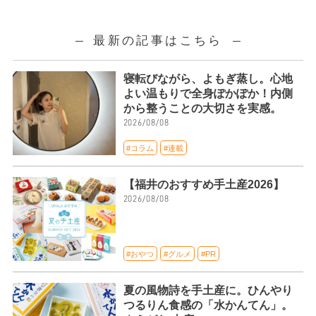
最新の記事はこちら
寝転びながら、よもぎ蒸し。心地
よい温もりで全身ぽかぽか！内側
から整うことの大切さを実感。
2026/08/08
#コラム
#連載
【福井のおすすめ手土産2026】
2026/08/08
#おやつ
#グルメ
#PR
夏の風物詩を手土産に。ひんやり
つるりん食感の「水かんてん」。