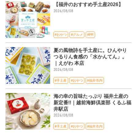
【福井のおすすめ手土産2026】
2026/08/08
#おやつ
#グルメ
#PR
夏の風物詩を手土産に。ひんやり
つるりん食感の「水かんてん」。
｜えがわ 本店
2026/08/08
#手土産
#おやつ
#福井市内
海の幸の旨味たっぷり 福井土産の
新定番!!｜越前海鮮倶楽部 くるふ福
井駅店
2026/08/08
#手土産
#おやつ
#福井市内