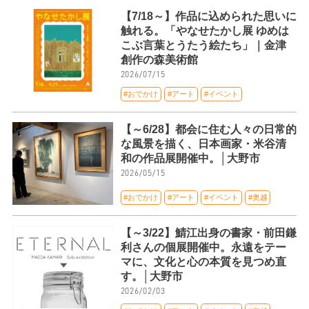
【7/18～】作品に込められた思いに
触れる。「やなせたかし展 ゆめは
こぶ言葉とうたう絵たち」｜金津
創作の森美術館
2026/07/15
#おでかけ
#アート
#イベント
【～6/28】都会に住む人々の日常的
な風景を描く、日本画家・米谷清
和の作品展開催中。│大野市
2026/05/15
#おでかけ
#アート
#イベント
#奥越
【～3/22】鯖江出身の書家・前田鎌
利さんの個展開催中。永遠をテー
マに、文化と心の本質を見つめ直
す。│大野市
2026/02/03