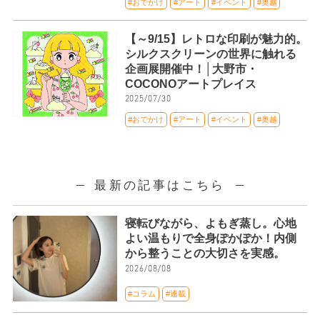
#おでかけ
#アート
#イベント
#奥越
【～9/15】レトロな印刷が魅力的。
シルクスクリーンの世界に触れる
企画展開催中！│大野市・
COCONOアートプレイス
2025/07/30
#おでかけ
#アート
#イベント
#奥越
最新の記事はこちら
寝転びながら、よもぎ蒸し。心地
よい温もりで全身ぽかぽか！内側
から整うことの大切さを実感。
2026/08/08
#コラム
#連載