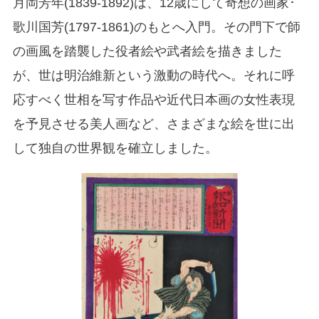
月岡芳年(1839-1892)は、12歳にして奇想の画家･
歌川国芳(1797-1861)のもとへ入門。その門下で師
の画風を踏襲した役者絵や武者絵を描きました
が、世は明治維新という激動の時代へ。それに呼
応すべく世相を写す作品や近代日本画の女性表現
を予見させる美人画など、さまざまな絵を世に出
して独自の世界観を確立しました。