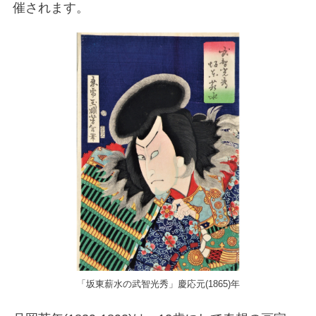
催されます。
「坂東薪水の武智光秀」慶応元(1865)年