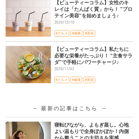
【ビューティーコラム】女性のキ
レイは「たんぱく質」から！ ”プロ
テイン美容“を始めましょう♪
2020/12/10
#グルメ
#健康
#美容
【ビューティーコラム】私たちに
必要な栄養がたっぷり！ “主食サラ
ダ”で手軽にパワーチャージ♪
2020/11/02
#グルメ
#健康
#美容
最新の記事はこちら
寝転びながら、よもぎ蒸し。心地
よい温もりで全身ぽかぽか！内側
から整うことの大切さを実感。