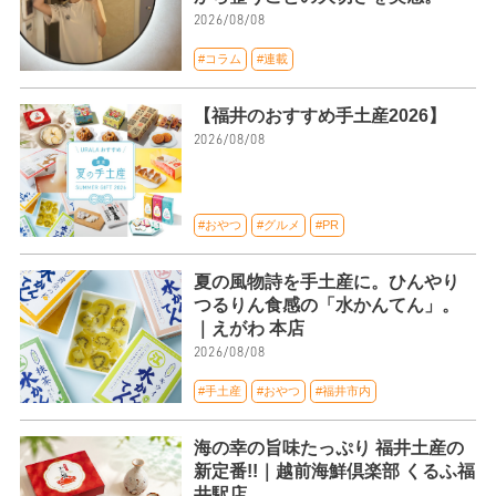
2026/08/08
#コラム
#連載
【福井のおすすめ手土産2026】
2026/08/08
#おやつ
#グルメ
#PR
夏の風物詩を手土産に。ひんやり
つるりん食感の「水かんてん」。
｜えがわ 本店
2026/08/08
#手土産
#おやつ
#福井市内
海の幸の旨味たっぷり 福井土産の
新定番!!｜越前海鮮倶楽部 くるふ福
井駅店