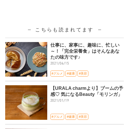
こちらも読まれてます
仕事に、家事に、趣味に、忙しい
～！「完全栄養食」はそんなあな
たの味方です♪
2021/06/15
#グルメ
#健康
#美容
【URALA charmより】ブームの予
感♡ 気になるBeauty「モリンガ」
2021/01/19
#グルメ
#健康
#美容