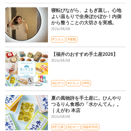
寝転びながら、よもぎ蒸し。心地
よい温もりで全身ぽかぽか！内側
から整うことの大切さを実感。
2026/08/08
#コラム
#連載
【福井のおすすめ手土産2026】
2026/08/08
#おやつ
#グルメ
#PR
夏の風物詩を手土産に。ひんやり
つるりん食感の「水かんてん」。
｜えがわ 本店
2026/08/08
#手土産
#おやつ
#福井市内