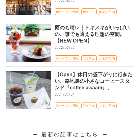
2022/04/12
#オープン情報
#カフェ
#福井市内
雨のち晴レ｜トキメキがいっぱい
の、誰でも通える理想の空間。
【NEW OPEN】
2022/03/27
#オープン情報
#カフェ
#福井市内
【Open】休日の昼下がりに行きた
い、路地裏の小さなコーヒースタ
ンド『coffee awaam』。
2021/07/04
#オープン情報
#カフェ
#福井市内
最新の記事はこちら