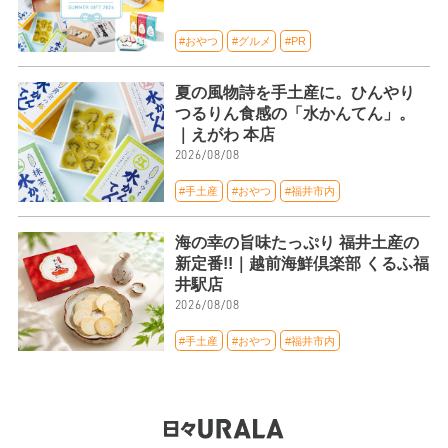
#おやつ
#グルメ
#PR
夏の風物詩を手土産に。ひんやり
つるりん食感の「水かんてん」。
｜えがわ 本店
2026/08/08
#手土産
#おやつ
#福井市内
海の幸の旨味たっぷり 福井土産の
新定番!!｜越前海鮮倶楽部 くるふ福
井駅店
2026/08/08
#手土産
#おやつ
#福井市内