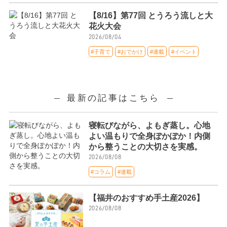
【8/16】第77回 とうろう流しと大
花火大会
2026/08/04
#子育て
#おでかけ
#連載
#イベント
最新の記事はこちら
寝転びながら、よもぎ蒸し。心地
よい温もりで全身ぽかぽか！内側
から整うことの大切さを実感。
2026/08/08
#コラム
#連載
【福井のおすすめ手土産2026】
2026/08/08