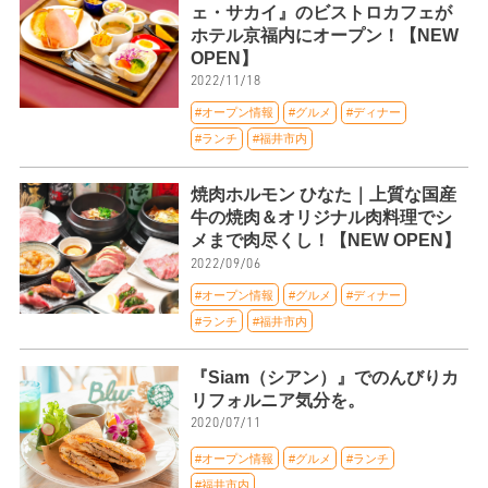
ェ・サカイ』のビストロカフェが
ホテル京福内にオープン！【NEW
OPEN】
2022/11/18
#オープン情報
#グルメ
#ディナー
#ランチ
#福井市内
焼肉ホルモン ひなた｜上質な国産
牛の焼肉＆オリジナル肉料理でシ
メまで肉尽くし！【NEW OPEN】
2022/09/06
#オープン情報
#グルメ
#ディナー
#ランチ
#福井市内
『Siam（シアン）』でのんびりカ
リフォルニア気分を。
2020/07/11
#オープン情報
#グルメ
#ランチ
#福井市内