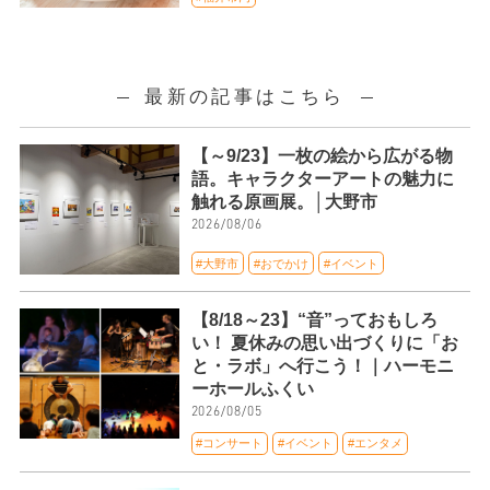
最新の記事はこちら
【～9/23】一枚の絵から広がる物
語。キャラクターアートの魅力に
触れる原画展。│大野市
2026/08/06
#大野市
#おでかけ
#イベント
【8/18～23】“音”っておもしろ
い！ 夏休みの思い出づくりに「お
と・ラボ」へ行こう！｜ハーモニ
ーホールふくい
2026/08/05
#コンサート
#イベント
#エンタメ