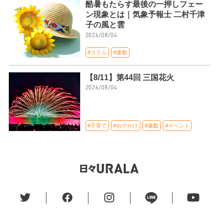
酷暑もたらす最後の一押しフェー
ン現象とは｜気象予報士 二村千津
子の風と雲
2026/08/04
#コラム
#連載
【8/11】第44回 三国花火
2026/08/04
#子育て
#おでかけ
#連載
#イベント