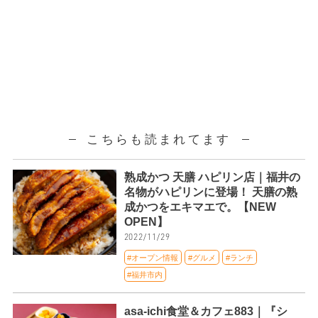
こちらも読まれてます
熟成かつ 天膳 ハピリン店｜福井の
名物がハピリンに登場！ 天膳の熟
成かつをエキマエで。【NEW
OPEN】
2022/11/29
#オープン情報
#グルメ
#ランチ
#福井市内
asa-ichi食堂＆カフェ883｜『シ