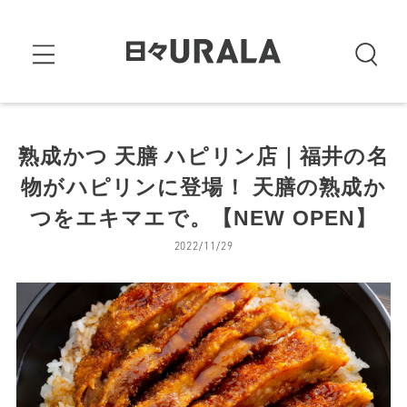
熟成かつ 天膳 ハピリン店｜福井の名
物がハピリンに登場！ 天膳の熟成か
つをエキマエで。【NEW OPEN】
2022/11/29