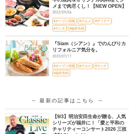
メまで肉尽くし！【NEW OPEN】
2022/09/06
#オープン情報
#グルメ
#ディナー
#ランチ
#福井市内
『Siam（シアン）』でのんびりカ
リフォルニア気分を。
2020/07/11
#オープン情報
#グルメ
#ランチ
#福井市内
最新の記事はこちら
【9/3】明治安田生命が贈る、人気
シリーズが福井に！「愛と平和の
チャリティーコンサート2026 三枝