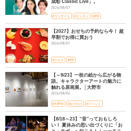
成彰 Classic Live」。
2026/08/07
#コンサート
#エンタメ
#PR
【2027】おせちの予約なら今！ 超
早割でお得に買おう
2026/08/07
#グルメ
#PR
【～9/23】一枚の絵から広がる物
語。キャラクターアートの魅力に
触れる原画展。│大野市
2026/08/06
#大野市
#おでかけ
#イベント
【8/18～23】“音”っておもしろ
い！ 夏休みの思い出づくりに「お