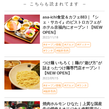
こちらも読まれてます
asa-ichi食堂＆カフェ883｜『シ
ェ・サカイ』のビストロカフェが
ホテル京福内にオープン！【NEW
OPEN】
2022/11/18
#オープン情報
#グルメ
#ディナー
#ランチ
#福井市内
つけ麺 いちろく｜麺の“遊び方”が
詰まったつけ麺専門店オープン！
【NEW OPEN】
2022/09/15
#オープン情報
#グルメ
#ランチ
#福井市内
焼肉ホルモン ひなた｜上質な国産
牛の焼肉＆オリジナル肉料理でシ