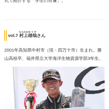
式で紹介する「学生の肖像」。
むらかみ
ゆうや
vol.7
村上
雄哉
さん
2001年高知県中村市（現・四万十市）生まれ。勝
山高校卒、福井県立大学海洋生物資源学部3年生。