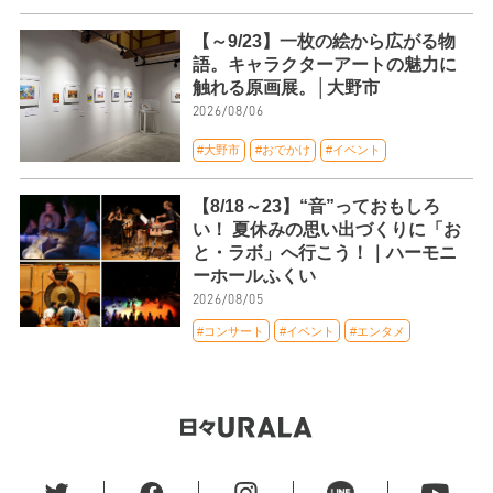
【～9/23】一枚の絵から広がる物
語。キャラクターアートの魅力に
触れる原画展。│大野市
2026/08/06
#大野市
#おでかけ
#イベント
【8/18～23】“音”っておもしろ
い！ 夏休みの思い出づくりに「お
と・ラボ」へ行こう！｜ハーモニ
ーホールふくい
2026/08/05
#コンサート
#イベント
#エンタメ