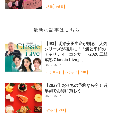
#人物
#連載
最新の記事はこちら
【9/3】明治安田生命が贈る、人気
シリーズが福井に！「愛と平和の
チャリティーコンサート2026 三枝
成彰 Classic Live」。
2026/08/07
#コンサート
#エンタメ
#PR
【2027】おせちの予約なら今！ 超
早割でお得に買おう
2026/08/07
#グルメ
#PR