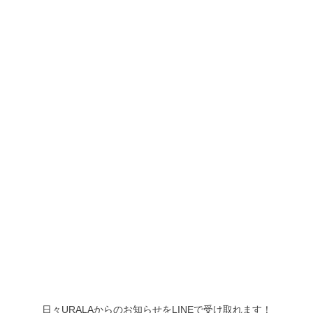
日々URALAからのお知らせをLINEで受け取れます！