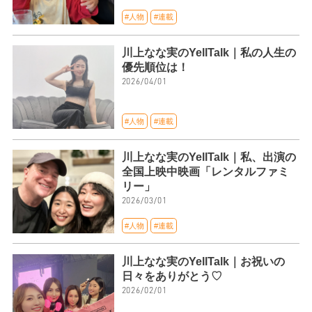
#人物
#連載
川上なな実のYellTalk｜私の人生の
優先順位は！
2026/04/01
#人物
#連載
川上なな実のYellTalk｜私、出演の
全国上映中映画「レンタルファミ
リー」
2026/03/01
#人物
#連載
川上なな実のYellTalk｜お祝いの
日々をありがとう♡
2026/02/01