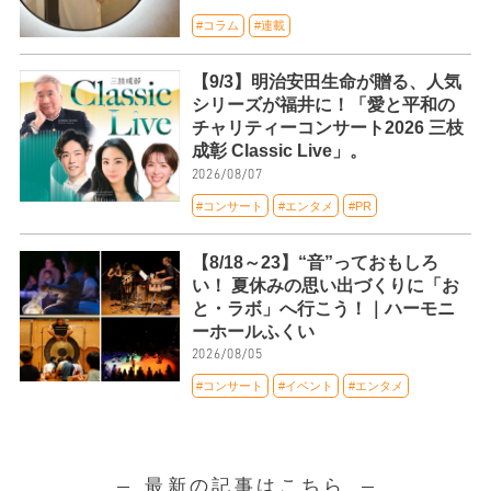
#コラム
#連載
【9/3】明治安田生命が贈る、人気
シリーズが福井に！「愛と平和の
チャリティーコンサート2026 三枝
成彰 Classic Live」。
2026/08/07
#コンサート
#エンタメ
#PR
【8/18～23】“音”っておもしろ
い！ 夏休みの思い出づくりに「お
と・ラボ」へ行こう！｜ハーモニ
ーホールふくい
2026/08/05
#コンサート
#イベント
#エンタメ
最新の記事はこちら