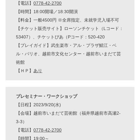
【電話】
0778-42-2700
【時間】18:00開場／18:30開演
【料金】一般4500円 ※全席指定、未就学児入場不可
【チケット販売サイト】ローソンチケット（Lコード：
53407）、チケットぴあ（Pコード：520-420
【プレイガイド】武生楽市・アル・プラザ鯖江・ベ
ル・パリオ、越前市文化センター・越前市いまだて芸
術館
【ＨＰ】
あり
プレセミナー・ワークショップ
【日程】2023/9/20(水)
【会場】越前市いまだて芸術館（福井県越前市高瀬2-
3-3）
【電話】
0778-42-2700
【時間】19:00～