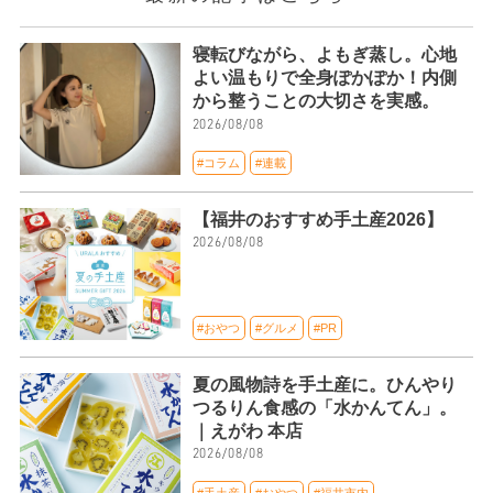
寝転びながら、よもぎ蒸し。心地
よい温もりで全身ぽかぽか！内側
から整うことの大切さを実感。
2026/08/08
#コラム
#連載
【福井のおすすめ手土産2026】
2026/08/08
#おやつ
#グルメ
#PR
夏の風物詩を手土産に。ひんやり
つるりん食感の「水かんてん」。
｜えがわ 本店
2026/08/08
#手土産
#おやつ
#福井市内