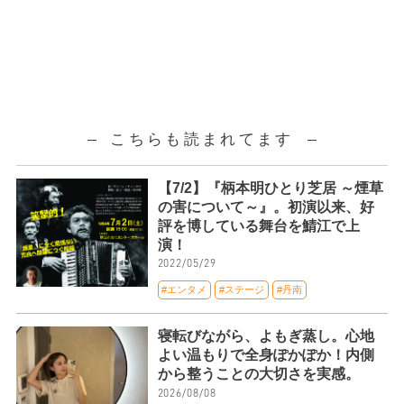
こちらも読まれてます
【7/2】『柄本明ひとり芝居 ～煙草
の害について～』。初演以来、好
評を博している舞台を鯖江で上
演！
2022/05/29
#エンタメ
#ステージ
#丹南
寝転びながら、よもぎ蒸し。心地
よい温もりで全身ぽかぽか！内側
から整うことの大切さを実感。
2026/08/08