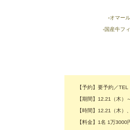
◦オマー
◦国産牛フ
【予約】要予約／TEL
【期間】12.21（木）
【時間】12.21（木）、
【料金】1名 1万3000