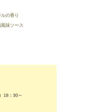
ジルの香り
酒風味ソース
）18：30～