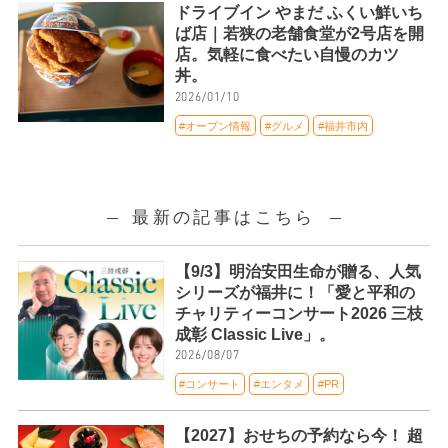
ドライブイン やまだ ふくい鮮いち
ば店｜若狭の老舗食堂が2号店を開
店。気軽に食べたい自慢のカツ
丼。
2026/01/10
#オープン情報
#グルメ
#福井市内
最新の記事はこちら
【9/3】明治安田生命が贈る、人気
シリーズが福井に！「愛と平和の
チャリティーコンサート2026 三枝
成彰 Classic Live」。
2026/08/07
#コンサート
#エンタメ
#PR
【2027】おせちの予約なら今！ 超