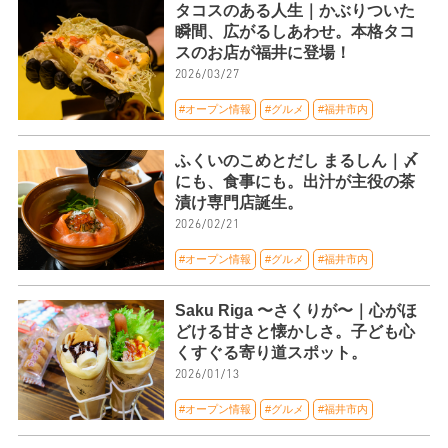
タコスのある人生｜かぶりついた
瞬間、広がるしあわせ。本格タコ
スのお店が福井に登場！
2026/03/27
#オープン情報
#グルメ
#福井市内
ふくいのこめとだし まるしん｜〆
にも、食事にも。出汁が主役の茶
漬け専門店誕生。
2026/02/21
#オープン情報
#グルメ
#福井市内
Saku Riga 〜さくりが〜｜心がほ
どける甘さと懐かしさ。子ども心
くすぐる寄り道スポット。
2026/01/13
#オープン情報
#グルメ
#福井市内