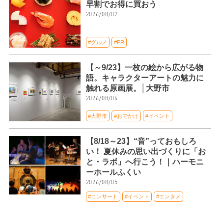
早割でお得に買おう
2026/08/07
#グルメ
#PR
【～9/23】一枚の絵から広がる物
語。キャラクターアートの魅力に
触れる原画展。│大野市
2026/08/06
#大野市
#おでかけ
#イベント
【8/18～23】“音”っておもしろ
い！ 夏休みの思い出づくりに「お
と・ラボ」へ行こう！｜ハーモニ
ーホールふくい
2026/08/05
#コンサート
#イベント
#エンタメ