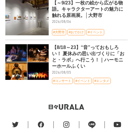
【～9/23】一枚の絵から広がる物
語。キャラクターアートの魅力に
触れる原画展。│大野市
2026/08/06
#大野市
#おでかけ
#イベント
【8/18～23】“音”っておもしろ
い！ 夏休みの思い出づくりに「お
と・ラボ」へ行こう！｜ハーモニ
ーホールふくい
2026/08/05
#コンサート
#イベント
#エンタメ