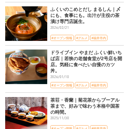
ふくいのこめとだし まるしん｜〆
にも、食事にも。出汁が主役の茶
漬け専門店誕生。
2026/02/21
#オープン情報
#グルメ
#福井市内
ドライブイン やまだ ふくい鮮いち
ば店｜若狭の老舗食堂が2号店を開
店。気軽に食べたい自慢のカツ
丼。
2026/01/10
#オープン情報
#グルメ
#福井市内
茶荘・香蘭｜菊花茶からプーアル
茶まで、好みで味わう本格中国茶
の時間。
2025/11/30
#オープン情報
#グルメ
#福井市内