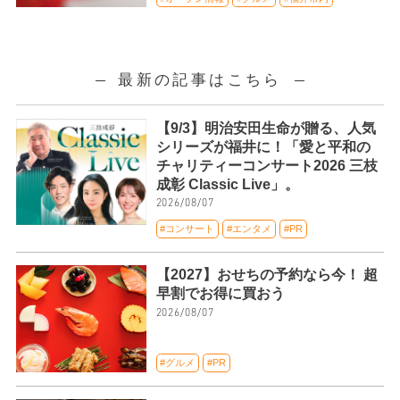
最新の記事はこちら
【9/3】明治安田生命が贈る、人気
シリーズが福井に！「愛と平和の
チャリティーコンサート2026 三枝
成彰 Classic Live」。
2026/08/07
#コンサート
#エンタメ
#PR
【2027】おせちの予約なら今！ 超
早割でお得に買おう
2026/08/07
#グルメ
#PR