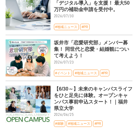
「デジタル導入」を支援！ 最大50
万円の補助金申請を受付中。
2026/07/30
#地域ニュース
#PR
坂井市「恋愛研究部」メンバー募
集！ 同世代と恋愛・結婚観につい
て考えよう！
2026/07/23
#イベント
#地域ニュース
#PR
【6/30～】未来のキャンパスライフ
をひと足先に体験。オープンキャ
ンパス事前申込スタート！｜福井
県立大学
2026/06/25
#体験
#地域ニュース
#PR