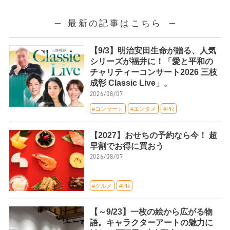
最新の記事はこちら
【9/3】明治安田生命が贈る、人気
シリーズが福井に！「愛と平和の
チャリティーコンサート2026 三枝
成彰 Classic Live」。
2026/08/07
#コンサート
#エンタメ
#PR
【2027】おせちの予約なら今！ 超
早割でお得に買おう
2026/08/07
#グルメ
#PR
【～9/23】一枚の絵から広がる物
語。キャラクターアートの魅力に