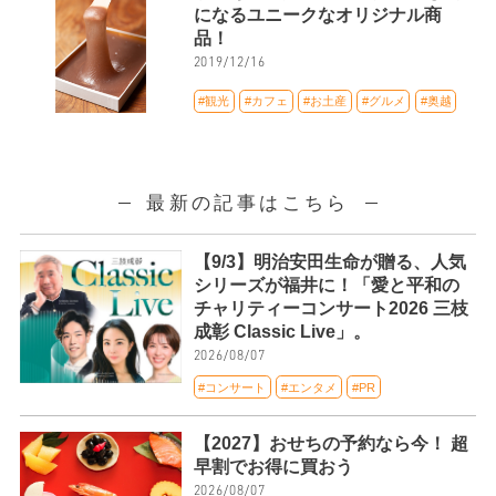
になるユニークなオリジナル商
品！
2019/12/16
#観光
#カフェ
#お土産
#グルメ
#奥越
最新の記事はこちら
【9/3】明治安田生命が贈る、人気
シリーズが福井に！「愛と平和の
チャリティーコンサート2026 三枝
成彰 Classic Live」。
2026/08/07
#コンサート
#エンタメ
#PR
【2027】おせちの予約なら今！ 超
早割でお得に買おう
2026/08/07