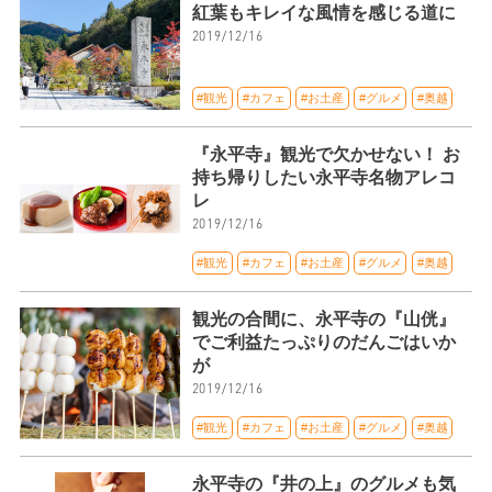
紅葉もキレイな風情を感じる道に
2019/12/16
#観光
#カフェ
#お土産
#グルメ
#奥越
『永平寺』観光で欠かせない！ お
持ち帰りしたい永平寺名物アレコ
レ
2019/12/16
#観光
#カフェ
#お土産
#グルメ
#奥越
観光の合間に、永平寺の『山侊』
でご利益たっぷりのだんごはいか
が
2019/12/16
#観光
#カフェ
#お土産
#グルメ
#奥越
永平寺の『井の上』のグルメも気