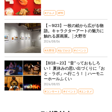
#グルメ
#PR
【～9/23】一枚の絵から広がる物
語。キャラクターアートの魅力に
触れる原画展。│大野市
2026/08/06
#大野市
#おでかけ
#イベント
【8/18～23】“音”っておもしろ
い！ 夏休みの思い出づくりに「お
と・ラボ」へ行こう！｜ハーモニ
ーホールふくい
2026/08/05
#コンサート
#イベント
#エンタメ