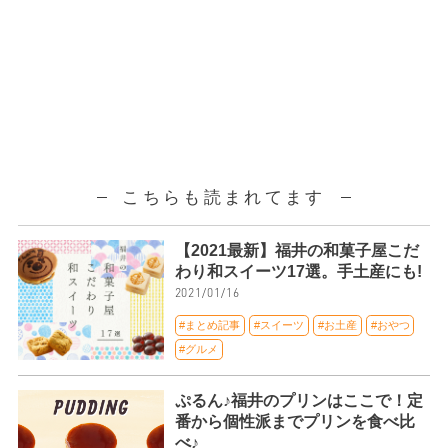
こちらも読まれてます
【2021最新】福井の和菓子屋こだ
わり和スイーツ17選。手土産にも!
2021/01/16
#まとめ記事
#スイーツ
#お土産
#おやつ
#グルメ
ぷるん♪福井のプリンはここで！定
番から個性派までプリンを食べ比
べ♪