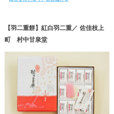
【羽二重餅】紅白羽二重／
佐佳枝上
町
村中甘泉堂