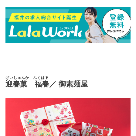
げいしゅんか ふくはる
迎春菓 福春
／ 御素麺屋