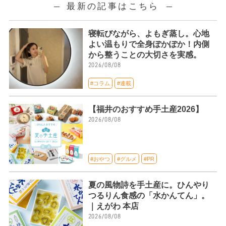
最新の記事はこちら
寝転びながら、よもぎ蒸し。心地
よい温もりで全身ぽかぽか！内側
から整うことの大切さを実感。
2026/08/08
#コラム
#連載
【福井のおすすめ手土産2026】
2026/08/08
#おやつ
#グルメ
#PR
夏の風物詩を手土産に。ひんやり
つるりん食感の「水かんてん」。
｜えがわ 本店
2026/08/08