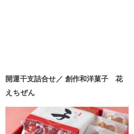
開運干支詰合せ／
創作和洋菓子
花
えちぜん