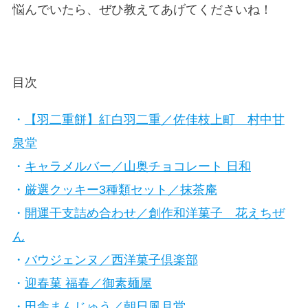
悩んでいたら、ぜひ教えてあげてくださいね！
目次
・
【羽二重餅】紅白羽二重／佐佳枝上町 村中甘
泉堂
・
キャラメルバー／山奥チョコレート 日和
・
厳選クッキー3種類セット／抹茶庵
・
開運干支詰め合わせ／創作和洋菓子 花えちぜ
ん
・
バウジェンヌ／西洋菓子倶楽部
・
迎春菓 福春／御素麺屋
・
田舎まんじゅう／朝日風月堂