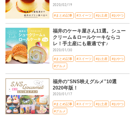
2020/02/19
#まとめ記事
#スイーツ
#お土産
#おやつ
福井のケーキ屋さん11選。シュー
クリーム＆ロールケーキならコ
レ！手土産にも最適です♪
2020/01/30
#まとめ記事
#スイーツ
#お土産
#おやつ
#グルメ
福井の“SNS映えグルメ”10選
2020年版！
2020/01/17
#まとめ記事
#スイーツ
#お土産
#おやつ
#グルメ