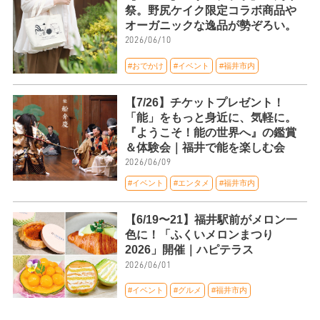
祭。野尻ケイク限定コラボ商品や
オーガニックな逸品が勢ぞろい。
2026/06/10
#おでかけ
#イベント
#福井市内
【7/26】チケットプレゼント！
「能」をもっと身近に、気軽に。
『ようこそ！能の世界へ』の鑑賞
＆体験会｜福井で能を楽しむ会
2026/06/09
#イベント
#エンタメ
#福井市内
【6/19〜21】福井駅前がメロン一
色に！「ふくいメロンまつり
2026」開催｜ハピテラス
2026/06/01
#イベント
#グルメ
#福井市内