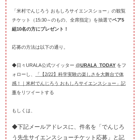
「米村でんじろう おもしろサイエンスショー」の観覧
チケット（15:30～のもの、全席指定）を抽選で
ペア5
組10名の方にプレゼント！
応募の方法は以下の通り。
◆日々URALA公式ツイッター
@
URALA_TODAY
をフ
ォローし、
「【2/22】科学実験の楽しさを大舞台で体
感！｜米村でんじろう おもしろサイエンスショー」記
事
をリツイートする
もしくは、
◆下記メールアドレスに、件名を「でんじろ
う先生サイエンスショーチケット応募」と記