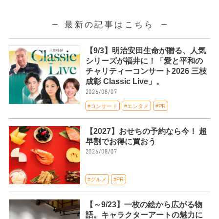
最新の記事はこちら
【9/3】明治安田生命が贈る、人気
シリーズが福井に！「愛と平和の
チャリティーコンサート2026 三枝
成彰 Classic Live」。
2026/08/07
#コンサート
#エンタメ
#PR
【2027】おせちの予約なら今！ 超
早割でお得に買おう
2026/08/07
#グルメ
#PR
【～9/23】一枚の絵から広がる物
語。キャラクターアートの魅力に