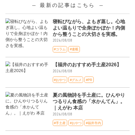
最新の記事はこちら
寝転びながら、よもぎ蒸し。心地
よい温もりで全身ぽかぽか！内側
から整うことの大切さを実感。
2026/08/08
#コラム
#連載
【福井のおすすめ手土産2026】
2026/08/08
#おやつ
#グルメ
#PR
夏の風物詩を手土産に。ひんやり
つるりん食感の「水かんてん」。
｜えがわ 本店
2026/08/08
#手土産
#おやつ
#福井市内