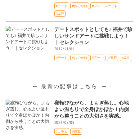
#デート
#おでかけ
#フォトスポット
#坂井
デートスポットとしても♪ 福井で珍
しいサンドアートに挑戦しよう！
｜セレクション
2019/11/03
#デート
#おでかけ
#アート
#連載
#坂井
最新の記事はこちら
寝転びながら、よもぎ蒸し。心地
よい温もりで全身ぽかぽか！内側
から整うことの大切さを実感。
2026/08/08
#コラム
#連載