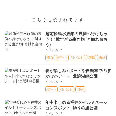
こちらも読まれてます
越前松島水族館の裏側へ行けちゃ
う！“近すぎる生き物”と触れ合お
う♪
2020/02/09
#観光
#デート
#おでかけ
#連載
#坂井
春が楽しみ♪ ボートや自転車でのぽ
かぽかデート│北潟湖畔公園
2020/02/09
#デート
#おでかけ
#坂井
年中楽しめる福井のイルミネーシ
ョンスポット│ゆりの里公園
2020/02/09