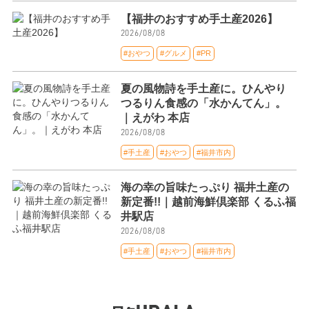
【福井のおすすめ手土産2026】
2026/08/08
#おやつ
#グルメ
#PR
夏の風物詩を手土産に。ひんやり
つるりん食感の「水かんてん」。
｜えがわ 本店
2026/08/08
#手土産
#おやつ
#福井市内
海の幸の旨味たっぷり 福井土産の
新定番!!｜越前海鮮倶楽部 くるふ福
井駅店
2026/08/08
#手土産
#おやつ
#福井市内