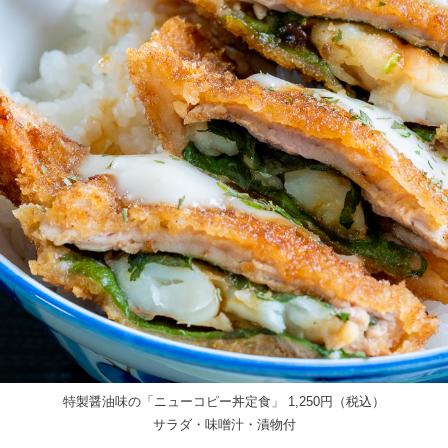
特製醤油味の「ニューコピー丼定食」 1,250円（税込）
サラダ・味噌汁・漬物付