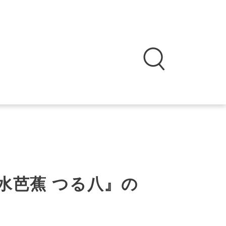
水芭蕉 つる八』の